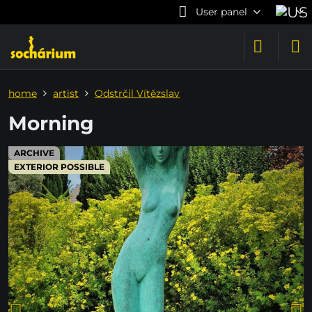
User panel
home
artist
Odstrčil Vítězslav
Morning
ARCHIVE
EXTERIOR POSSIBLE