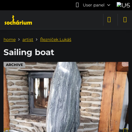
User panel
home
artist
Řezníček Lukáš
Sailing boat
ARCHIVE